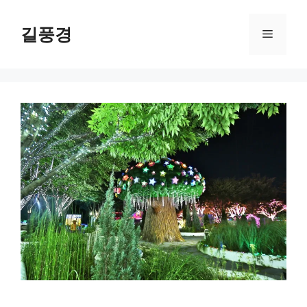
Skip
to
길풍경
Menu
content