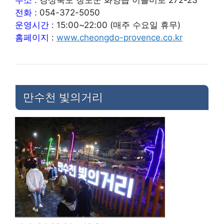
주소
: 경상북도 청도군 화양읍 이슬미로 272-23
전화
: 054-372-5050
운영시간
: 15:00~22:00 (매주 수요일 휴무)
홈페이지
:
www.cheongdo-provence.co.kr
만수천 빛의거리