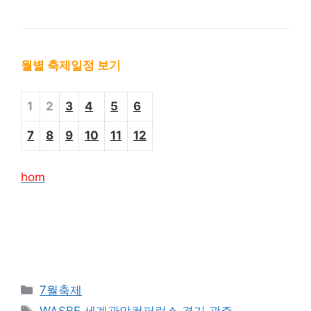
월별 축제일정 보기
1
2
3
4
5
6
7
8
9
10
11
12
hom
Categories
7월축제
Tags
WASBE 세계관악컨퍼런스 경기 광주