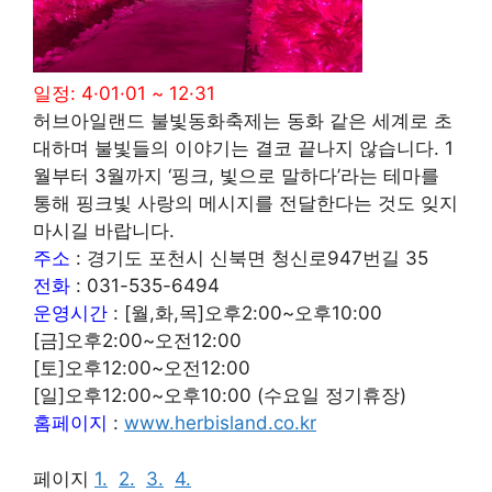
일정: 4·01·01 ~ 12·31
허브아일랜드 불빛동화축제는 동화 같은 세계로 초
대하며 불빛들의 이야기는 결코 끝나지 않습니다. 1
월부터 3월까지 ‘핑크, 빛으로 말하다’라는 테마를
통해 핑크빛 사랑의 메시지를 전달한다는 것도 잊지
마시길 바랍니다.
주소
: 경기도 포천시 신북면 청신로947번길 35
전화
: 031-535-6494
운영시간
: [월,화,목]오후2:00~오후10:00
[금]오후2:00~오전12:00
[토]오후12:00~오전12:00
[일]오후12:00~오후10:00 (수요일 정기휴장)
홈페이지
:
www.herbisland.co.kr
페이지
1.
2.
3.
4.