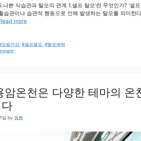
5.나쁜 식습관과 탈모의 관계 1.셀프 탈모’란 무엇인가? ‘셀프
활습관이나 습관적 행동으로 인해 발생하는 탈모를 의미한다
Read more
#모발건강
,
#셀프탈모
,
#탈모예방
omment
용암온천은 다양한 테마의 온
니다
01일
by
동행