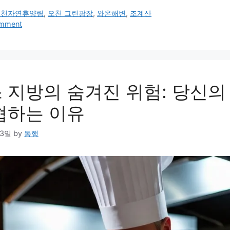
순천자연휴양림
,
오천 그린광장
,
와온해변
,
조계산
omment
 지방의 숨겨진 위험: 당신의
협하는 이유
03일
by
동행