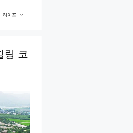
라이프
힐링 코