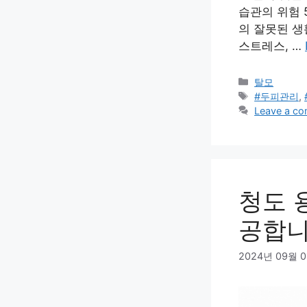
습관의 위험 
의 잘못된 생
스트레스, …
Categories
탈모
Tags
#두피관리
,
Leave a c
청도 
공합
2024년 09월 