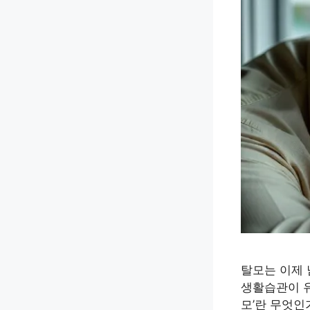
탈모는 이제 
생활습관이 유
모’란 무엇인