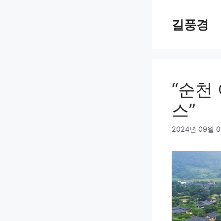
Skip
to
길풍경
content
“순천
스”
2024년 09월 