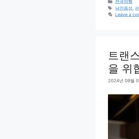
Categories
전국여행
Tags
낙안읍성
,
Leave a c
트랜스
을 위
2024년 09월 