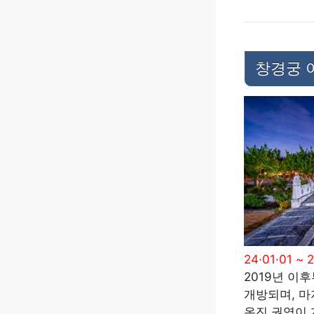
창경궁 
24·01·01 ~ 
2019년 이
개방되며, 마
온진 권역이 