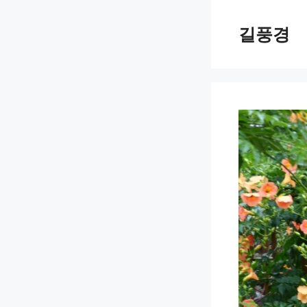
Skip
to
길풍경
content