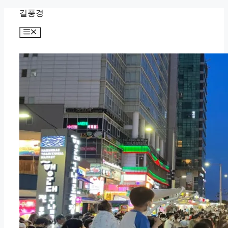
Skip
길풍경
to
content
Menu