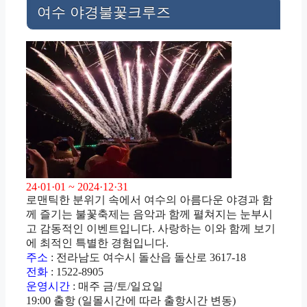
여수 야경불꽃크루즈
24·01·01 ~ 2024·12·31
로맨틱한 분위기 속에서 여수의 아름다운 야경과 함
께 즐기는 불꽃축제는 음악과 함께 펼쳐지는 눈부시
고 감동적인 이벤트입니다. 사랑하는 이와 함께 보기
에 최적인 특별한 경험입니다.
주소
: 전라남도 여수시 돌산읍 돌산로 3617-18
전화
: 1522-8905
운영시간
: 매주 금/토/일요일
19:00 출항 (일몰시간에 따라 출항시간 변동)