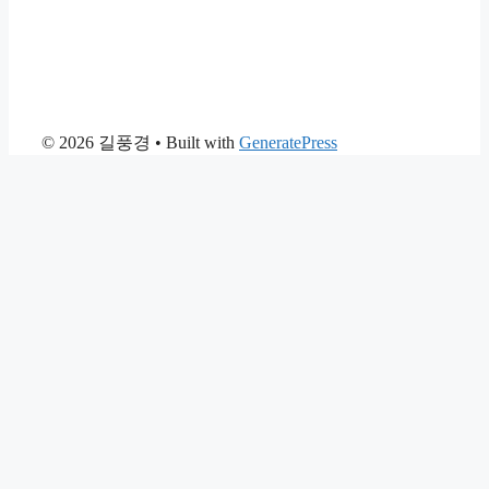
© 2026 길풍경
• Built with
GeneratePress