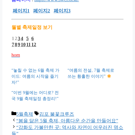
페이지1
페이지2
페이지3
월별 축제일정 보기
1
2
3
4
5
6
7
8
9
10
11
12
hom
“놓칠 수 없는 6월 축제 가
“여름의 전설, 7월 축제로
이드: 여름의 시작을 즐기
쓰는 황홀한 이야기”
자!”
“이번 9월에는 어디로? 전
국 9월 축제일정 총정리!”
Categories
Tags
5월축제
김포 불꽃크루즈
“봄을 닮은 5월 축제, 아름다운 순간을 만들어요”
“강화도 가볼만한 곳: 역사와 자연이 어우러진 명소
들”