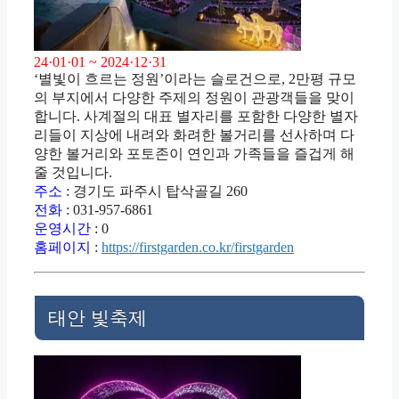
24·01·01 ~ 2024·12·31
‘별빛이 흐르는 정원’이라는 슬로건으로, 2만평 규모
의 부지에서 다양한 주제의 정원이 관광객들을 맞이
합니다. 사계절의 대표 별자리를 포함한 다양한 별자
리들이 지상에 내려와 화려한 볼거리를 선사하며 다
양한 볼거리와 포토존이 연인과 가족들을 즐겁게 해
줄 것입니다.
주소
: 경기도 파주시 탑삭골길 260
전화
: 031-957-6861
운영시간
: 0
홈페이지
:
https://firstgarden.co.kr/firstgarden
태안 빛축제