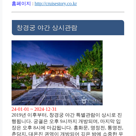
홈페이지
:
http://cruisestory.co.kr
창경궁 야간 상시관람
24·01·01 ~ 2024·12·31
2019년 이후부터, 창경궁 야간 특별관람이 상시로 진
행됩니다. 궁궐은 오후 9시까지 개방되며, 마지막 입
장은 오후 8시에 마감됩니다. 홍화문, 명정전, 통명전,
춘당지, 대온진 권역이 개방되어 깊은 밤에 소중한 우