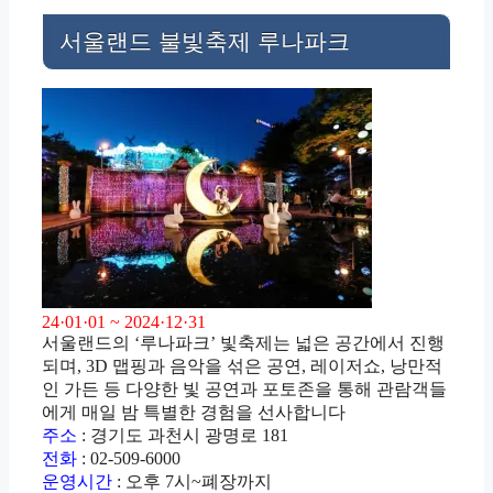
서울랜드 불빛축제 루나파크
24·01·01 ~ 2024·12·31
서울랜드의 ‘루나파크’ 빛축제는 넓은 공간에서 진행
되며, 3D 맵핑과 음악을 섞은 공연, 레이저쇼, 낭만적
인 가든 등 다양한 빛 공연과 포토존을 통해 관람객들
에게 매일 밤 특별한 경험을 선사합니다
주소
: 경기도 과천시 광명로 181
전화
: 02-509-6000
운영시간
: 오후 7시~폐장까지