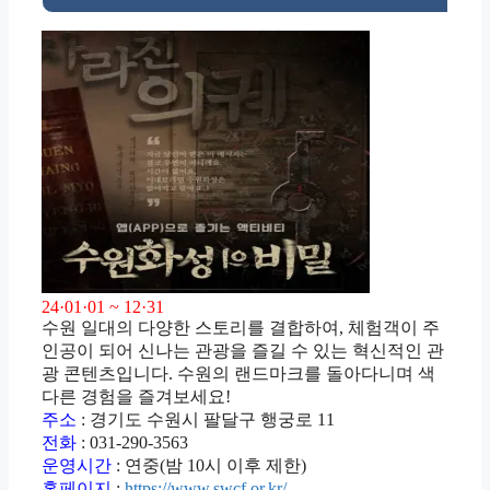
24·01·01 ~ 12·31
수원 일대의 다양한 스토리를 결합하여, 체험객이 주
인공이 되어 신나는 관광을 즐길 수 있는 혁신적인 관
광 콘텐츠입니다. 수원의 랜드마크를 돌아다니며 색
다른 경험을 즐겨보세요!
주소
: 경기도 수원시 팔달구 행궁로 11
전화
: 031-290-3563
운영시간
: 연중(밤 10시 이후 제한)
홈페이지
:
https://www.swcf.or.kr/