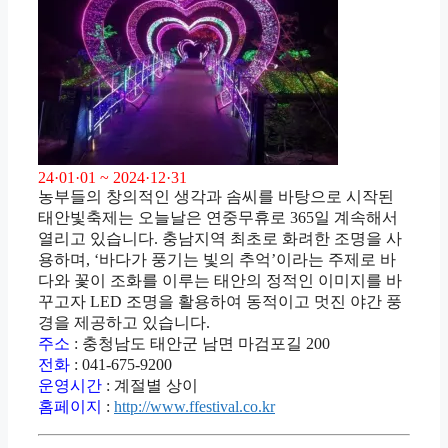
24·01·01 ~ 2024·12·31
농부들의 창의적인 생각과 솜씨를 바탕으로 시작된
태안빛축제는 오늘날은 연중무휴로 365일 계속해서
열리고 있습니다. 충남지역 최초로 화려한 조명을 사
용하며, ‘바다가 풍기는 빛의 추억’이라는 주제로 바
다와 꽃이 조화를 이루는 태안의 정적인 이미지를 바
꾸고자 LED 조명을 활용하여 동적이고 멋진 야간 풍
경을 제공하고 있습니다.
주소
: 충청남도 태안군 남면 마검포길 200
전화
: 041-675-9200
운영시간
: 계절별 상이
홈페이지
:
http://www.ffestival.co.kr