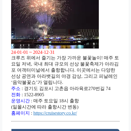
24·01·01 ~ 2024·12·31
크루즈 위에서 즐기는 가장 가까운 불꽃놀이! 매주 토
요일 저녁, 국내 최대 규모의 선상 불꽃축제가 아라김
포 여객터미널에서 출항합니다. 이곳에서는 다양한
선상 공연과 아라뱃길의 야경 감상, 그리고 피날레인
‘음악불꽃쇼’가 열립니다.
주소
: 경기도 김포시 고촌읍 아라육로270번길 74
전화
: 1522-8905
운영시간
: 매주 토요일 18시 출항
(일몰시간에 따라 출항시간 변동)
홈페이지
:
https://cruisestory.co.kr/