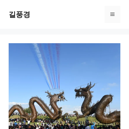
Skip
to
길풍경
Menu
content