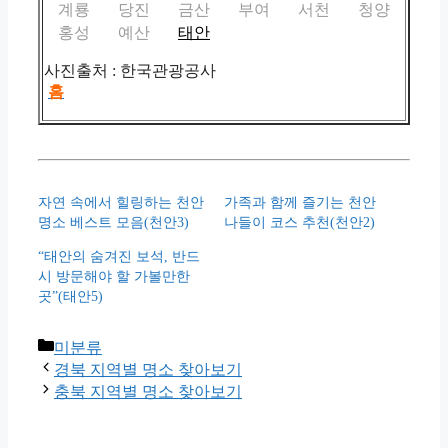
계룡
당진
금산
부여
서천
청양
홍성
예산
태안
사진출처 : 한국관광공사
홈
자연 속에서 힐링하는 천안
가족과 함께 즐기는 천안
명소 베스트 모음(천안3)
나들이 코스 추천(천안2)
“태안의 숨겨진 보석, 반드
시 방문해야 할 가볼만한
곳”(태안5)
Categories
미분류
경북 지역별 명소 찾아보기
충북 지역별 명소 찾아보기