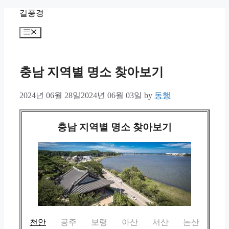
Skip
길풍경
to
content
Menu
충남 지역별 명소 찾아보기
2024년 06월 28일
2024년 06월 03일
by
동행
충남 지역별 명소 찾아보기
천안
공주
보령
아산
서산
논산