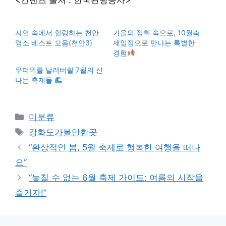
자연 속에서 힐링하는 천안
가을의 정취 속으로, 10월축
명소 베스트 모음(천안3)
제일정으로 만나는 특별한
경험
무더위를 날려버릴 7월의 신
나는 축제들
Categories
미분류
Tags
강화도가볼만한곳
“환상적인 봄, 5월 축제로 행복한 여행을 떠나
요”
“놓칠 수 없는 6월 축제 가이드: 여름의 시작을
즐기자!”