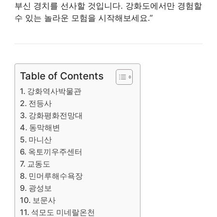
부신 경치를 선사할 것입니다. 강화도에서만 경험할
수 있는 놀라운 모험을 시작해보세요.”
Table of Contents
강화역사박물관
전등사
강화평화전망대
동막해변
마니산
옥토끼우주센터
교동도
민머루해수욕장
광성보
보문사
석모도 미네랄온천