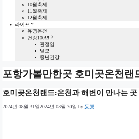
10월축제
11월축제
12월축제
라이프
유명온천
건강100년
관절염
탈모
중년건강
포항가볼만한곳 호미곳온천랜
호미곶온천랜드:온천과 해변이 만나는 곳
2024년 08월 31일
2024년 08월 30일
by
동행