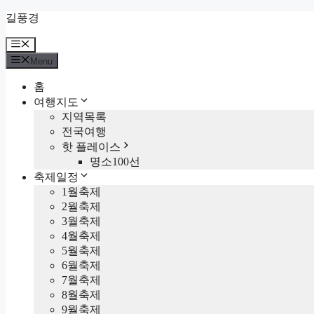
Skip
길풍경
to
content
Menu
Menu
홈
여행지도
지역목록
전국여행
핫 플레이스
명소100선
축제일정
1월축제
2월축제
3월축제
4월축제
5월축제
6월축제
7월축제
8월축제
9월축제