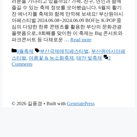
러분을 기다리고 있을까요? 가족, 친구, 연인과 함께
즐길 수 있는 축제 정보를 모아봤습니다. 6월의 활기
찬 에너지를 축제와 함께 만끽해 보세요! 부산원아시
아페스티벌 2024.06.08~2024.06.09 BOF는 K-POP 중
심의 다양한 한류 콘텐츠를 활용한 부산의 문화관광
플랫폼으로, 8회째를 맞이한 이 축제는 Big 콘서트와
파크콘서트 등 다채로운 …
Read more
Categories
Tags
6월축제
부산국제매직페스티벌
,
부산원아시아페
스티벌
,
여름꽃 & 능소화축제
,
태안 빛축제
2
Comments
© 2026 길풍경
• Built with
GeneratePress