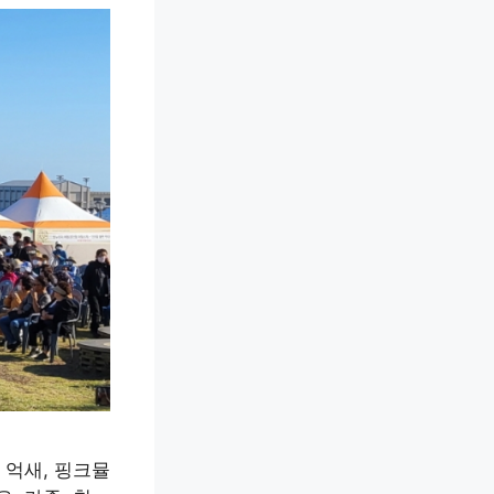
 억새, 핑크뮬