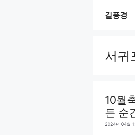
Skip
to
길풍경
content
서귀
10월
든 순
2024년 04월 