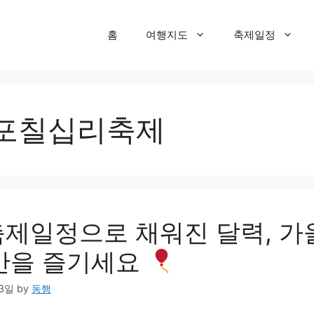
홈
여행지도
축제일정
포칠십리축제
축제일정으로 채워진 달력, 가
간을 즐기세요
13일
by
동행