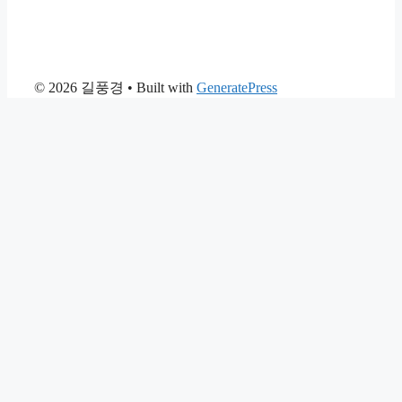
© 2026 길풍경
• Built with
GeneratePress