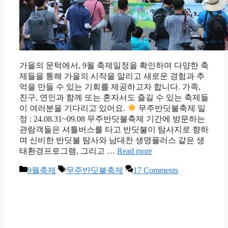
가을의 문턱에서, 9월 축제일정을 확인하며 다양한 축
제들을 통해 가을의 시작을 알리고 새로운 경험과 추
억을 만들 수 있는 기회를 제공하고자 합니다. 가족,
친구, 연인과 함께 또는 혼자서도 즐길 수 있는 축제들
이 여러분을 기다리고 있어요.
무주반딧불축제 일
정 : 24.08.31~09.08 무주반딧불축제 기간에 방문하는
관람객들은 셔틀버스를 타고 반딧불이 탐사지로 향하
며 신비한 반딧불 탐사와 남대천 생명플러스 같은 생
태환경프로그램, 그리고 …
Read more
Categories
Tags
9월축제
무주반딧불축제
17 Comments